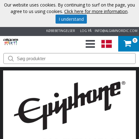
Our website uses cookies. By continuing to surf on the page, you
agree to us using cookies.
Click here for more information
.
I understand
KØBEBETINGELSER
LOG PÅ
INFO@ALGAMNORDIC.COM
0
START
VAREMÆRKER
NYHEDER
OM
OS
KONTAKT